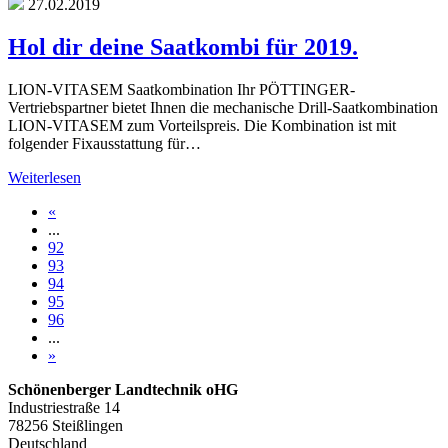
27.02.2019
Hol dir deine Saatkombi für 2019.
LION-VITASEM Saatkombination Ihr PÖTTINGER-
Vertriebspartner bietet Ihnen die mechanische Drill-Saatkombination
LION-VITASEM zum Vorteilspreis. Die Kombination ist mit
folgender Fixausstattung für…
Weiterlesen
«
...
92
93
94
95
96
...
»
Schönenberger Landtechnik oHG
Industriestraße 14
78256 Steißlingen
Deutschland